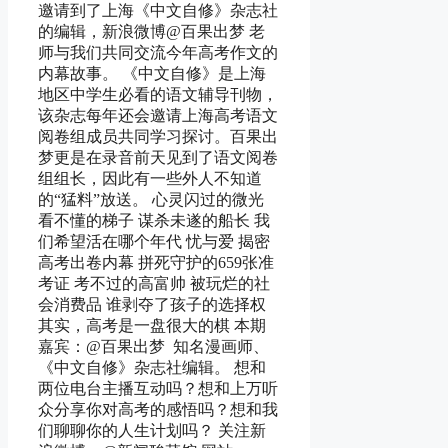
邀请到了上海《中文自修》杂志社
的编辑，新浪微博@百果出梦 老
师与我们共同交流今年高考作文的
内幕故事。 《中文自修》是上海
地区中学生必看的语文辅导刊物，
该杂志每年还会邀请上海高考语文
阅卷组成员共同学习探讨。百果出
梦更是在录音前天见到了语文阅卷
组组长，因此有一些外人不知道
的“猛料”放送。 心灵闪过的微光
看不懂的梯子 谋杀未遂的船长 我
们希望活在哪个年代 忧与爱 揭密
高考出卷内幕 拼死守护的659张准
考证 考不过的高富帅 被玩烂的社
会消费品 谁剥夺了孩子的选择权
其实，高考是一盘很大的棋 本期
嘉宾：@百果出梦 知名漫画师、
《中文自修》杂志社编辑。 想和
两位电台主播互动吗？想和上万听
众分享你对高考的感悟吗？想和我
们聊聊你的人生计划吗？ 关注新