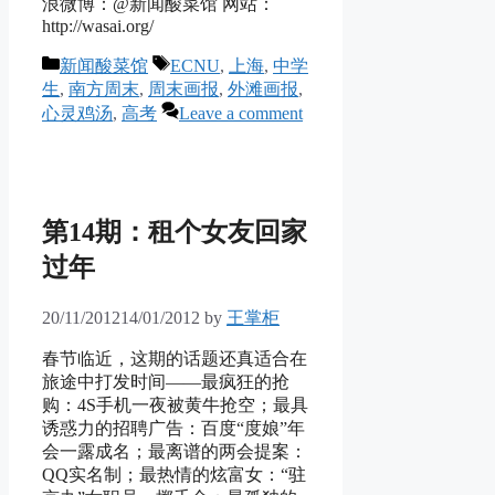
浪微博：@新闻酸菜馆 网站：
http://wasai.org/
Categories
Tags
新闻酸菜馆
ECNU
,
上海
,
中学
生
,
南方周末
,
周末画报
,
外滩画报
,
心灵鸡汤
,
高考
Leave a comment
第14期：租个女友回家
过年
20/11/2012
14/01/2012
by
王掌柜
春节临近，这期的话题还真适合在
旅途中打发时间——最疯狂的抢
购：4S手机一夜被黄牛抢空；最具
诱惑力的招聘广告：百度“度娘”年
会一露成名；最离谱的两会提案：
QQ实名制；最热情的炫富女：“驻