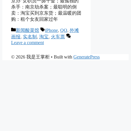
京办”女职员一掷千金；最孤独的
杀手：南京劫杀案；最聪明的倒
卖：淘宝买到京东货；最温暖的团
购：租个女友回家过年
Categories
Tags
新闻酸菜馆
iPhone
,
QQ
,
外滩
画报
,
实名制
,
淘宝
,
火车票
Leave a comment
© 2026 我是王掌柜
• Built with
GeneratePress