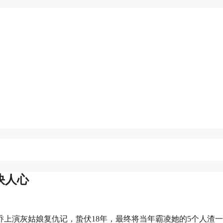
快人心
乔上演灰姑娘复仇记，蛰伏18年，最终将当年霸凌她的5个人渣