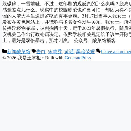
毁碾碎，一雪前耻。不过，这部剧的观感真的那么爽吗？脱离
感觉差点儿什么。现实中的校园霸凌也许更可怕，却因为得不
谣的人渣大学生送进监狱的真事更爽。3月17日当事人张女士
发布在黄色网站上，并谎称与多名女性发生关系。张女士向所
传播淫秽物品罪，被判拘留十天，定于2023年暑假执行。随
安机关已作出行政处罚决定。依照学校相关规定给予该生开除
上，最好是双倍暴击，那才叫爽。 公众号：酸菜馆播客
Categories
Tags
新闻酸菜馆
告白
,
宋慧乔
,
黄谣
,
黑暗荣耀
Leave a comme
© 2026 我是王掌柜
• Built with
GeneratePress