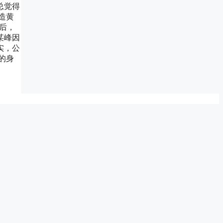
总觉得
造黄
后，
某峰因
实，公
的身