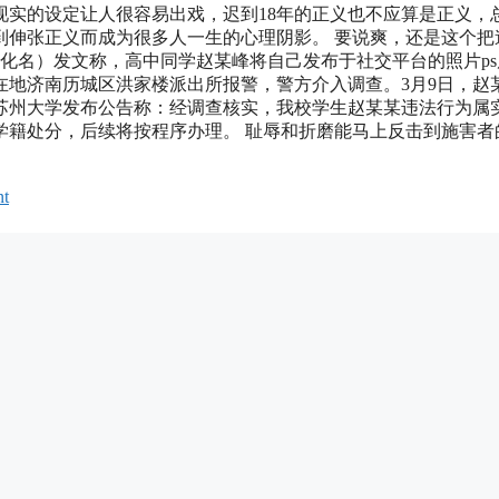
现实的设定让人很容易出戏，迟到18年的正义也不应算是正义，
到伸张正义而成为很多人一生的心理阴影。 要说爽，还是这个把
（化名）发文称，高中同学赵某峰将自己发布于社交平台的照片ps
在地济南历城区洪家楼派出所报警，警方介入调查。3月9日，赵
后苏州大学发布公告称：经调查核实，我校学生赵某某违法行为属
学籍处分，后续将按程序办理。 耻辱和折磨能马上反击到施害者
nt