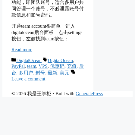
功能，即团队账号，适合多用户共
同管理一个账号，不必泄露账号付
款信息和账号密码。
开通team account很简单，进入
digitalocean后台面板，点击settings
按钮，左侧找到team按钮：
Read more
Categories
Tags
DigitalOcean
DigitalOcean
,
PayPal
,
team
,
VPS
,
优惠码
,
充值
,
后
台
,
多用户
,
封号
,
最新
,
美元
Leave a comment
© 2026 我是王掌柜
• Built with
GeneratePress