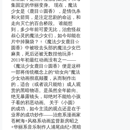
集固定的华丽变身。 现在，魔法
少女是《鹿目☆圆香》，是情仇杀
和火箭筒，是注定悲剧的命运，和
走向灭亡的百合桥段。 谁能想
到，多少年前可爱无比，治愈怪叔
叔心灵的魔法少女们，如今却能在
片中掉脑袋？ ↑《魔法少女鹿目☆
圆香》中被咬去头部的魔法少女巴
麻美，死后还被无数捏他玩弄↑
2011年初最红动画没有之一——
《魔法少女鹿目☆圆香》便是这样
一部将传统概念上的“幼女向”魔法
少女动画彻底颠覆，从而制作出
的，适合（或者说只能给）成人观
赏的黑暗物语。是虽然全年龄向、
绝无暴露镜头，却绝对不能给小孩
子看的邪恶动画。 关于《小圆》
的成功，如今主流的观点还是在于
业界的成功炒作——治愈系漫画家
苍树海+风格系动画监督新房昭之
+华丽系音乐制作人浦尾由纪+黑暗