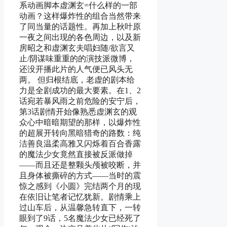
系动画脚本虚渊玄=什么样的一部
动画？这样爆炸性的组合当然带来
了同当量的话题性。再加上秋叶原
一夜之间出现的各色周边，以及新
房昭之和虚渊玄夫唱妇随/欲言又
止/阴谋味重重的的演技派微博，
还没开播此片的人气便已风头无
两。 但归根结底，老虚的剧本给
力是全剧成功的最大要素。在1、2
话宛若暴风雨之前危险的安宁后，
第3话剧情开始像熟悉虚渊玄的观
众心中暗暗期望的那样，以爆炸性
的超展开转向黑暗猎奇的路数：纯
洁善良温柔高雅又闪烁着百合香露
的魔法少女竟然直接被反派做掉
——而且还是整颗头颅被咬断，并
且身体被撕碎的方式——当时的震
惊之感到《小圆》完结两个月的现
在依旧让笔者记忆犹新。剧情乘上
过山车后，从温馨急转直下，一转
眼到了9话，5名魔法少女已经死了