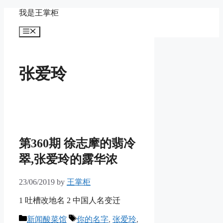
Skip
我是王掌柜
to
content
Menu
张爱玲
第360期 徐志摩的翡冷
翠,张爱玲的露华浓
23/06/2019
by
王掌柜
1 吐槽改地名 2 中国人名变迁
Categories
Tags
新闻酸菜馆
你的名字
,
张爱玲
,