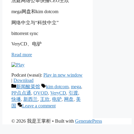
法庭网络公审快播CEO王欣
mega网盘和kim dotcom
网络中立与“科技中立”
bittorrent sync
VeryCD、电驴
Read more
Podcast (wasai):
Play in new window
|
Download
Categories
Tags
新闻酸菜馆
kim dotcom
,
mega
,
PP点点通
,
QVOD
,
VeryCD
,
引渡
,
快播
,
新西兰
,
王欣
,
电驴
,
网盘
,
美
国
Leave a comment
© 2026 我是王掌柜
• Built with
GeneratePress