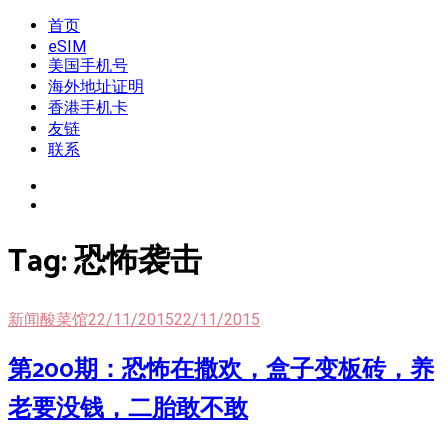
Skip
首页
我是王掌柜
新闻酸菜馆|极客电台|自媒体联盟
to
eSIM
content
美国手机号
海外地址证明
香港手机卡
友链
联系
Tag:
恐怖袭击
新闻酸菜馆
22/11/2015
22/11/2015
第200期：恐怖在撒欢，盒子变板砖，养
老要没钱，二胎敢不敢