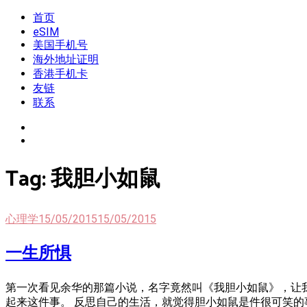
Skip
首页
我是王掌柜
新闻酸菜馆|极客电台|自媒体联盟
to
eSIM
content
美国手机号
海外地址证明
香港手机卡
友链
联系
Tag:
我胆小如鼠
心理学
15/05/2015
15/05/2015
一生所惧
第一次看见余华的那篇小说，名字竟然叫《我胆小如鼠》，让
起来这件事。 反思自己的生活，就觉得胆小如鼠是件很可笑