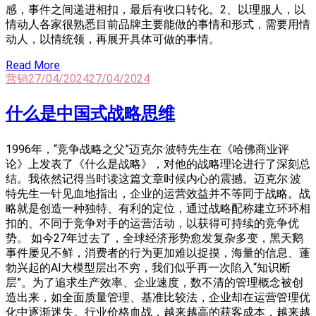
感，事件之间递进相扣，最后有收口转化。2、以理服人，以
情动人各家很熟悉目前品牌主要能做的事情和形式，需要用情
动人，以情统领，再展开具体可做的事情。
Read More
营销
27/04/2024
27/04/2024
什么是中国式战略思维
1996年，“竞争战略之父”迈克尔·波特先生在《哈佛商业评
论》上发表了《什么是战略》，对他的战略理论进行了深刻总
结。我依然记得当时读这篇文章时候内心的震撼。迈克尔·波
特先生一针见血地指出，企业的运营效益并不等同于战略。战
略就是创造一种独特、有利的定位，通过战略配称建立环环相
扣的、不同于竞争对手的运营活动，以获得可持续的竞争优
势。 如今27年过去了，全球经济形势愈发复杂多变，黑天鹅
事件屡见不鲜，消费者的行为更加难以捉摸，海量的信息、蓬
勃兴起的AI大模型层出不穷，我们似乎再一次陷入“知识断
层”。为了追求生产效率、企业速度，数不清的管理概念被创
造出来，如全面质量管理、基准比较法，企业却在运营管理优
化中逐渐迷失。行业价格血战，越来越高的获客成本，越来越