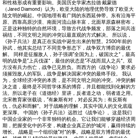
和性格形成有重要影响。美国历史学家杰拉德·戴蒙德
（Jared Diamond）认为，欧亚大陆的地理优势导致了欧亚大
陆文明的崛起。中国地理有着广阔的东西延伸带。东有沿海平
原、西靠高原沙漠、南面河流山脉丰富，北面草原森林密布，
正是这种独特的自然环境，导致古代战争频发，部落之间兵连
祸结，不同文明之间的冲突以最直观的方式解决。 所以说，
《孙子兵法》是真正在实战中诞生出来的智慧。2500年前的
孙武，他其实总结了不同竞争形态下，战争双方博弈的最优
解。 同样是征服敌人，孙子强调“全国为上，破国次之”，最高
明的战争是“上兵伐谋”，最佳的状态是“不战而屈人之兵”。双
方没有兵力伤亡，战争已见胜负。而西方的《战争论》要求必
须摧毁敌人的军队，战争是解决国家冲突的最终手段。 我认
为，全球经济冲突的本质，是不同文明之间的冲突。冲突的解
决之道，最终是不同哲学体系的博弈，并且都能找到化解的方
法。所以老子在《道德经》里讲，反者道之动，弱者道之用。
北宋教育家张载说，“有象斯有对，对必反其为；有反斯有
仇，仇必和而解”。对于战略的理解，其实中国人的文化底蕴
更深厚。 中国的《孙子兵法》远胜过《战争论》。这是我们
中国企业家的一个非常独特的机会。它让我们能够穿越经济周
期，把握变化中的不变，构建企业真正的护城河，赢得持续的
增长。 战略是一个组织做“对”的事。战略是双方博弈的最优