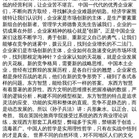
低的经营利润，让企业苦不堪言。 中国一代代的优秀企业家
们，不断向西方取经，寻找解决企业难题的钥匙。经济学家熊
彼特让我们认识到，企业家是市场创新的主体，是生产要素重
新组合的创新者。管理学大师德鲁克先生告诫我们，企业的一
切成果在外部，企业家精神的核心就是“创新”。正是中国企业
家们这股不断学习、勇于创新、重新定义自己的勇气，让我们
能够在竞争的迷雾中，拨云见日，找到企业增长的不二法门。
企业家们是市场创新的主体，企业如何在急速变化的市场环境
中，找到那根定海神针？企业家认知的天花板，就是企业发展
的天花板。新的竞争格局，需要新的战略思维。 中国本土企
业，曾经有过辉煌的发展历程，是各自行业的翘楚，企业家也
都是身经百战的老兵，他们在新的竞争形势下，碰到了各式各
样的问题。东方智慧，能给我们不一样的答案。 东西方智慧
有着显著的差异性。西方文明的思维擅长把握准确的数据，严
谨的逻辑分析，构建不同的模型框架。东方智慧的特点是追求
灵活的应变、功能的实用和整体的直观。竞争不是静态的，而
是动态发展的。所以《孙子兵法》讲：兵形象水。以正合、以
奇胜。 我在英国伦敦商学院接受过系统的西方商业理论训
练，发现西方那套工具模型，弊端多于实用，禁锢甚于创造，
流毒甚广。中国人的哲学是实用理性哲学，只有在实战中悟到
的才是真金。 世界不同的自然环境，对不同地区人们的文化