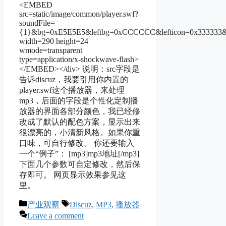
<EMBED
src=static/image/common/player.swf?
soundFile=
{1}&bg=0xE5E5E5&leftbg=0xCCCCCC&lefticon=0x333333&ri
width=290 height=24
wmode=transparent
type=application/x-shockwave-flash>
</EMBED></div> 说明：src字段是
告诉discuz，我要引用你内置的
player.swf这个播放器，来处理
mp3，后面的字段是个性化定制播
放器的界面各部分颜色，我已经修
改成了默认的配色方案，显示出来
很漂亮的，小清新风格。如果你重
口味，可自行修改。 你还要输入
一个“例子”： [mp3]mp3地址[/mp3]
下面几个参数可自定修改，然后保
存即可。 网页显示效果参见这
里。
Categories
Tags
产业观察
Discuz
,
MP3
,
播放器
Leave a comment