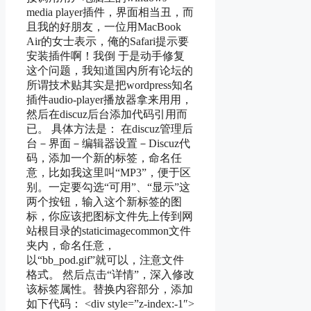
media player插件，界面相当丑，而
且我的好朋友，一位用MacBook
Air的女士表示，俺的Safari提示要
安装插件啊！我倒 于是动手修复
这个问题，我知道国内所有论坛的
所谓技术贴其实是把wordpress知名
插件audio-player播放器拿来用用，
然后在discuz后台添加代码引用而
已。 具体方法是： 在discuz管理后
台－界面－编辑器设置－Discuz代
码，添加一个新的标签，命名任
意，比如我这里叫“MP3”，便于区
别。一定要勾选“可用”、“显示”这
两个按钮，输入这个新标签的图
标，你应该把图标文件先上传到网
站根目录的staticimagecommon文件
夹内，命名任意，
以“bb_pod.gif”就可以，注意文件
格式。 然后点击“详情”，深入修改
该标签属性。替换内容部分，添加
如下代码： <div style=”z-index:-1″>