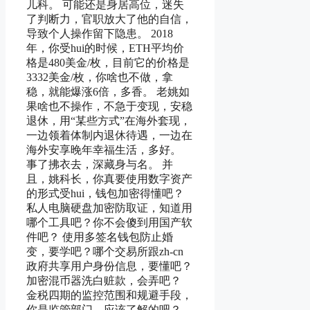
儿科。 可能还是身居高位，迷失
了判断力，官职放大了他的自信，
导致个人操作留下隐患。 2018
年，你受hui的时候，ETH平均价
格是480美金/枚，目前它的价格是
3332美金/枚，你啥也不做，拿
稳，就能爆涨6倍，多香。 老姚如
果啥也不操作，不急于变现，安稳
退休，用“某些方式”在海外套现，
一边领着体制内退休待遇，一边在
海外安享晚年幸福生活，多好。
事了拂衣去，深藏身与名。 并
且，姚科长，你真要使用数字资产
的形式受hui，钱包加密得懂吧？
私人电脑硬盘加密防取证，知道用
哪个工具吧？你不会傻到用国产软
件吧？ 使用多签名钱包防止婚
变，要学吧？哪个交易所跟zh-cn
政府共享用户身份信息，要懂吧？
加密混币器洗白赃款，会弄吧？
金税四期的监控范围和规避手段，
你是监管部门，应该了解的吧？