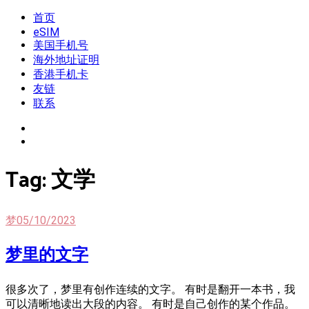
Skip
首页
我是王掌柜
新闻酸菜馆|极客电台|自媒体联盟
to
eSIM
content
美国手机号
海外地址证明
香港手机卡
友链
联系
Tag:
文学
梦
05/10/2023
梦里的文字
很多次了，梦里有创作连续的文字。 有时是翻开一本书，我
可以清晰地读出大段的内容。 有时是自己创作的某个作品。