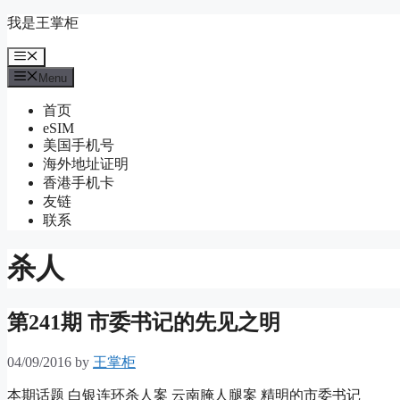
Skip
我是王掌柜
to
content
Menu
Menu
首页
eSIM
美国手机号
海外地址证明
香港手机卡
友链
联系
杀人
第241期 市委书记的先见之明
04/09/2016
by
王掌柜
本期话题 白银连环杀人案 云南腌人腿案 精明的市委书记