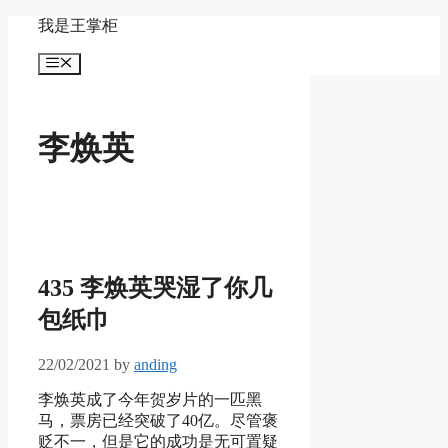
Skip
我是王掌柜
to
content
Menu
李焕英
435 李焕英哭湿了你几
包纸巾
22/02/2021
by
anding
李焕英成了今年贺岁片的一匹黑
马，票房已经突破了40亿。尽管褒
贬不一，但是它的成功是无可置疑