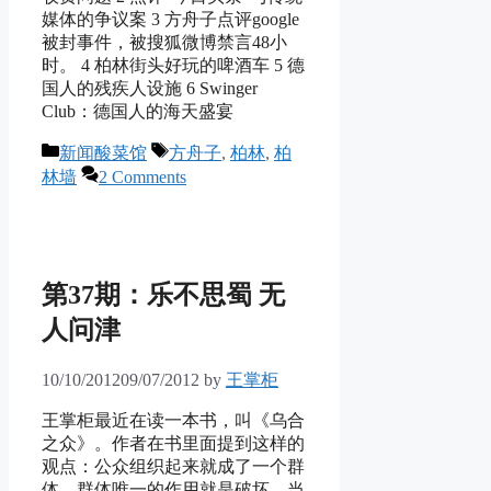
媒体的争议案 3 方舟子点评google
被封事件，被搜狐微博禁言48小
时。 4 柏林街头好玩的啤酒车 5 德
国人的残疾人设施 6 Swinger
Club：德国人的海天盛宴
Categories
Tags
新闻酸菜馆
方舟子
,
柏林
,
柏
林墙
2 Comments
第37期：乐不思蜀 无
人问津
10/10/2012
09/07/2012
by
王掌柜
王掌柜最近在读一本书，叫《乌合
之众》。作者在书里面提到这样的
观点：公众组织起来就成了一个群
体，群体唯一的作用就是破坏。当