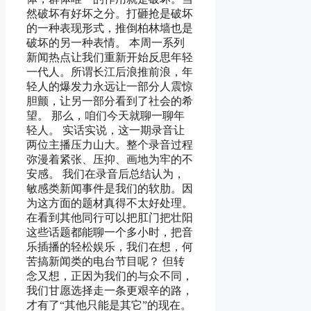
然破坏有好坏之分。打砸抢是破坏
的一种表现形式，推倒柏林墙也是
破坏的另一种表情。 本周一系列
新闻热点让我们重新开始反思年轻
一代人。所谓长江后浪推前浪，年
轻人的爆发力永远让一部分人震惊
胆颤，让另一部分看到了社会的希
望。 那么，咱们今天就聊一聊年
轻人。 实话实说，这一期录音让
两位主播压力山大。整个录音过程
弥漫着紧张、压抑、画地为牢的不
安感。 我们在录音后总结认为，
敏感类新闻事件是我们的软肋。因
为这方面的题材真得不太好处理。
在看到其他同行可以把肛门把壮阳
这些话题都能聊一个多小时，把音
乐插播的轻松娱乐，我们在想，何
苦搞新闻类的电台节目呢？ 但转
念又想，正因为我们的与众不同，
我们甘愿选择走一条更艰辛的路，
才有了“其他只能是其它”的现在。