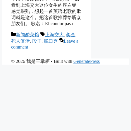
看到上海交大这位女生的座右铭，
感觉眼熟，想起一首英语老歌的歌
词就是这个。把这首歌推荐给听众
朋友们。 歌名：EI condor pasa
Categories
Tags
新闻酸菜馆
上海交大
,
奖金
,
死人复活
,
段子
,
脱口秀
Leave a
comment
© 2026 我是王掌柜
• Built with
GeneratePress