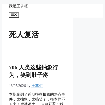
Skip
我是王掌柜
to
content
Menu
死人复活
706 人类这些抽象行
为，笑到肚子疼
18/05/2026
by
王掌柜
本期聊到了近期很多抽象的热点事
件，太抽象，太搞笑了，根本停不
下来！后劲很大！ 节目彩蛋：我