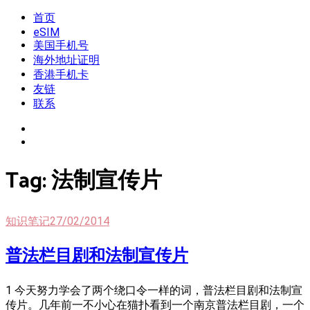
Skip
首页
我是王掌柜
新闻酸菜馆|极客电台|自媒体联盟
to
eSIM
content
美国手机号
海外地址证明
香港手机卡
友链
联系
Tag:
法制宣传片
知识笔记
27/02/2014
普法栏目剧和法制宣传片
1 今天努力学会了两个绕口令一样的词，普法栏目剧和法制宣
传片。几年前一不小心在猫扑看到一个南京普法栏目剧，一个