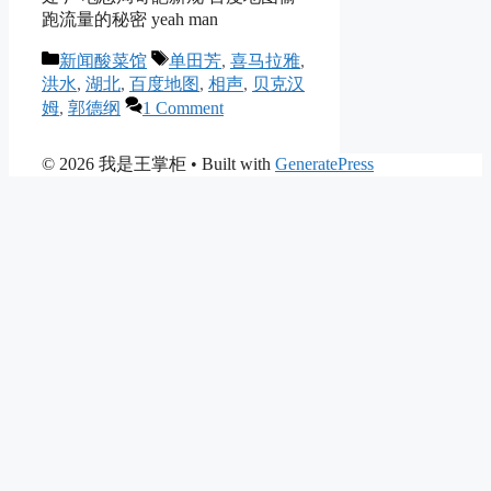
跑流量的秘密 yeah man
Categories
Tags
新闻酸菜馆
单田芳
,
喜马拉雅
,
洪水
,
湖北
,
百度地图
,
相声
,
贝克汉
姆
,
郭德纲
1 Comment
© 2026 我是王掌柜
• Built with
GeneratePress