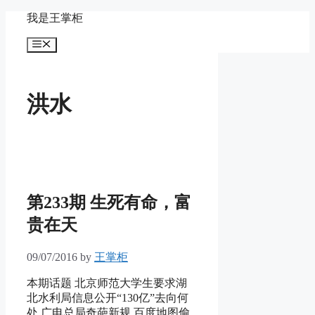
Skip
我是王掌柜
to
content
Menu
洪水
第233期 生死有命，富
贵在天
09/07/2016
by
王掌柜
本期话题 北京师范大学生要求湖
北水利局信息公开“130亿”去向何
处 广电总局奇葩新规 百度地图偷