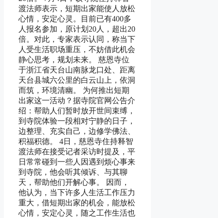
渡法师表示，短期出家能使人放松
心情，安定心灵。目前已有400多
人报名参加，原计划20人，超出20
倍。对此，专家表示认同，称当下
人受生活职场重压，不妨借此机会
静心思考，规划未来。 慈恩寺位
于浙江省天台山南脉龙口处、距离
天台县城六公里的白云山上，依洞
而筑，环境清幽。 为何推出短期
出家这一活动？据寺院官网公告介
绍：帮助人们暂时放开世间束缚，
到寺院体验一段相对宁静的日子，
边整理、充实自己，边修学佛法、
积福积德。 4日，慈恩寺住持释智
渡法师在接受记者采访时提及，平
日常常碰到一些人因遇到烦心事来
到寺院，他会听其倾诉、与其聊
天，帮助他们开解心事。 因而，
他认为，当下许多人生活工作压力
重大，借短期出家的机会，能放松
心情，安定心灵，随之工作生活也