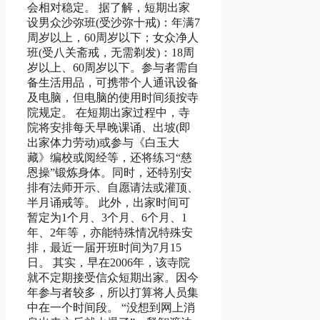
会相对稳定。 据了解，短期出家
设男众沙弥班(受沙弥十戒)：年满7
周岁以上，60周岁以下；女众净人
班(受八关斋戒，无需剃发)：18周
岁以上、60周岁以下。参与者需自
备生活用品，可携带个人通讯设备
及电脑，但电脑的使用时间须按寺
院规定。 在短期出家过程中，寺
院将安排每天早晚课诵、出坡(即
出家体力劳动)或参与《白玉大
藏》编校或阅经等，还将练习“慈
恩操”锻炼身体。同时，还特别安
排有法师开示、自愿请法或灌顶、
半月诵戒等。 此外，出家时间可
暂定为1个月、3个月、6个月、1
年、2年等，亦能特殊情况特殊安
排，最近一届开班时间为7月15
日。 其实，早在2006年，该寺院
就不定期接受信众短期出家。因今
年参与者较多，所以打算将人员集
中在一个时间段。 “没想到网上消