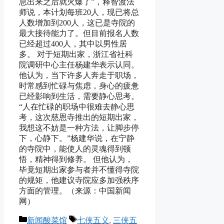
息出来之后就火爆了”，释智渡法
师说，本计划每班20人，现已将总
人数增加到200人，这已是寺院的
最大接待能力了。但目前报名人数
已经超过400人，其中以男性居
多。 对于短期出家，浙江省社科
院调研中心主任杨建华表示认同。
他认为，当下许多人奔走于职场，
时常感到忙碌与焦虑，身心的疲惫
已经影响到生活，需要静心思考。
“人在忙碌的职场中很难去静心思
考，这次慈恩寺推出的短期出家，
我想这不妨是一种方法，让脚步停
下，心静下。”杨建华说，在宁静
的寺院中，能使人的灵魂得到顿
悟，精神得到修养。 但他认为，
毕竟短期出家参与者并不懂得寺院
的规矩，他建议寺院应多加强秩序
方面的管理。（来源：中国新闻
网）
Categories
Tags
新闻酸菜馆
七侠五义
,
三侠五