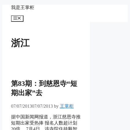
Skip
我是王掌柜
to
content
Menu
浙江
第83期：到慈恩寺“短
期出家”去
07/07/2013
07/07/2013
by
王掌柜
据中国新闻网报道，浙江慈恩寺推
短期出家受热捧 报名人数超计划
20倍。 7月4日，该寺院住持释智