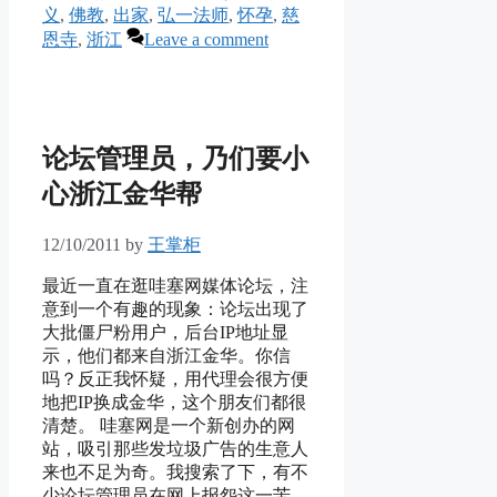
义
,
佛教
,
出家
,
弘一法师
,
怀孕
,
慈
恩寺
,
浙江
Leave a comment
论坛管理员，乃们要小
心浙江金华帮
12/10/2011
by
王掌柜
最近一直在逛哇塞网媒体论坛，注
意到一个有趣的现象：论坛出现了
大批僵尸粉用户，后台IP地址显
示，他们都来自浙江金华。你信
吗？反正我怀疑，用代理会很方便
地把IP换成金华，这个朋友们都很
清楚。 哇塞网是一个新创办的网
站，吸引那些发垃圾广告的生意人
来也不足为奇。我搜索了下，有不
少论坛管理员在网上报怨这一苦