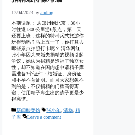
17/04/2023
by
anding
本期话题： 从郑州到北京，30小
时往返1300公里游6景点，第二天
还要上班，这样的特种兵式旅游你
玩得动吗？马上五一了，你打算去
哪些景点拍照打卡呢？ 清华网红
张小年因为未婚夫捐精的视频引起
争议，她认为捐精是造福了独立女
性，却不知道在国内想申请精子库
需准备3个证件：结婚证、身份证
和不孕不育证明。而且大家想象不
到的是，不仅捐精的门槛高得离
谱，使用精子库生出的孩子更是少
得离谱。
Categories
Tags
新闻酸菜馆
张小年
,
清华
,
精
子库
Leave a comment