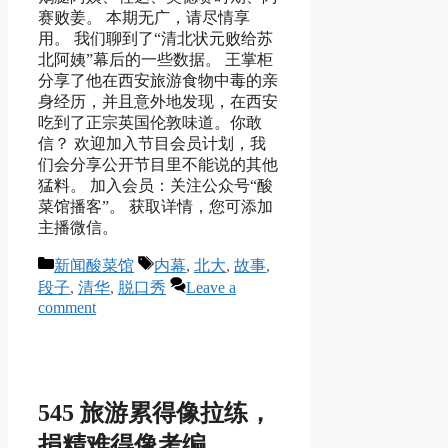
赛败姜。 本期无广，请尽情享
用。 我们聊到了“清北状元败给苏
北阿姨”幕后的一些数据。 王掌柜
分享了他在西安旅游食物中毒的亲
身经历，并且意外地发现，在西安
吃到了正宗英国伦敦味道。你敢
信？ 欢迎加入节目会员计划，我
们会分享公开节目里不能说的其他
猛料。 加入会员：关注公众号“酸
菜馆播客”。 获取详情，您可添加
主播微信。
Categories
Tags
新闻酸菜馆
内幕
,
北大
,
故事
,
段子
,
清华
,
脱口秀
Leave a
comment
545 旅游累得像拉练，
捐精难得像考编