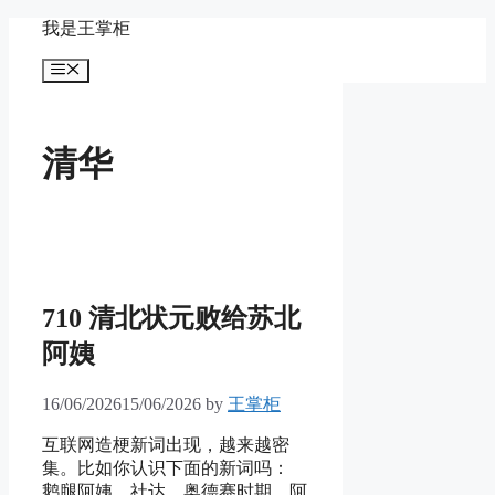
Skip
我是王掌柜
to
content
Menu
清华
710 清北状元败给苏北
阿姨
16/06/2026
15/06/2026
by
王掌柜
互联网造梗新词出现，越来越密
集。比如你认识下面的新词吗：
鹅腿阿姨、社达、奥德赛时期、阿