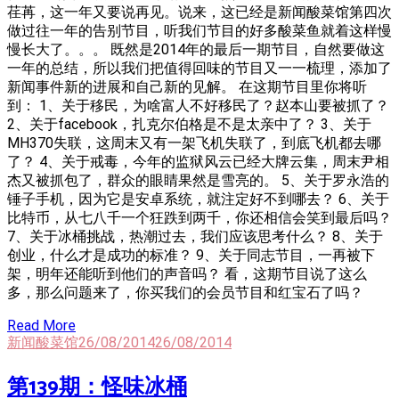
荏苒，这一年又要说再见。说来，这已经是新闻酸菜馆第四次
做过往一年的告别节目，听我们节目的好多酸菜鱼就着这样慢
慢长大了。。。 既然是2014年的最后一期节目，自然要做这
一年的总结，所以我们把值得回味的节目又一一梳理，添加了
新闻事件新的进展和自己新的见解。 在这期节目里你将听
到： 1、关于移民，为啥富人不好移民了？赵本山要被抓了？
2、关于facebook，扎克尔伯格是不是太亲中了？ 3、关于
MH370失联，这周末又有一架飞机失联了，到底飞机都去哪
了？ 4、关于戒毒，今年的监狱风云已经大牌云集，周末尹相
杰又被抓包了，群众的眼睛果然是雪亮的。 5、关于罗永浩的
锤子手机，因为它是安卓系统，就注定好不到哪去？ 6、关于
比特币，从七八千一个狂跌到两千，你还相信会笑到最后吗？
7、关于冰桶挑战，热潮过去，我们应该思考什么？ 8、关于
创业，什么才是成功的标准？ 9、关于同志节目，一再被下
架，明年还能听到他们的声音吗？ 看，这期节目说了这么
多，那么问题来了，你买我们的会员节目和红宝石了吗？
Read More
新闻酸菜馆
26/08/2014
26/08/2014
第139期：怪味冰桶