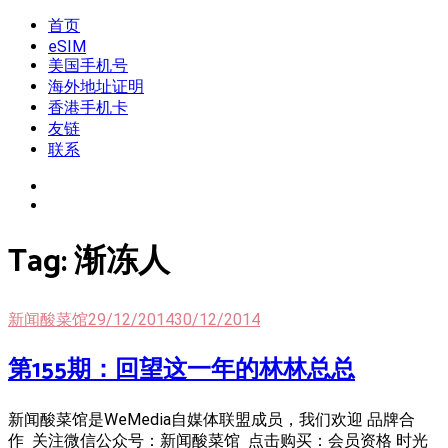
Skip
首页
我是王掌柜
新闻酸菜馆|极客电台|自媒体联盟
to
eSIM
content
美国手机号
海外地址证明
香港手机卡
友链
联系
Tag:
渐冻人
新闻酸菜馆
29/12/2014
30/12/2014
第155期：回望这一年的林林总总
新闻酸菜馆是WeMedia自媒体联盟成员，我们欢迎 品牌合
作 关注微信公众号：新闻酸菜馆 点击购买：会员资格 时光