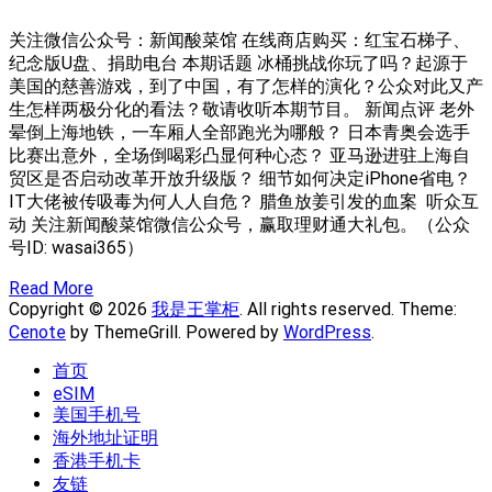
关注微信公众号：新闻酸菜馆 在线商店购买：红宝石梯子、
纪念版U盘、捐助电台 本期话题 冰桶挑战你玩了吗？起源于
美国的慈善游戏，到了中国，有了怎样的演化？公众对此又产
生怎样两极分化的看法？敬请收听本期节目。 新闻点评 老外
晕倒上海地铁，一车厢人全部跑光为哪般？ 日本青奥会选手
比赛出意外，全场倒喝彩凸显何种心态？ 亚马逊进驻上海自
贸区是否启动改革开放升级版？ 细节如何决定iPhone省电？
IT大佬被传吸毒为何人人自危？ 腊鱼放姜引发的血案 ​ 听众互
动 关注新闻酸菜馆微信公众号，赢取理财通大礼包。（公众
号ID: wasai365） ​
Read More
Copyright © 2026
我是王掌柜
. All rights reserved. Theme:
Cenote
by ThemeGrill. Powered by
WordPress
.
首页
eSIM
美国手机号
海外地址证明
香港手机卡
友链