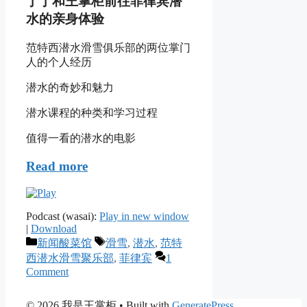
丁丁和王掌柜前往菲律宾潜
水的亲身体验
范特西潜水滑雪俱乐部的两位掌门
人的个人经历
潜水的奇妙和魅力
潜水课程的种类和学习过程
值得一看的潜水的电影
Read more
Podcast (wasai):
Play in new window
|
Download
Categories
Tags
新闻酸菜馆
滑雪
,
潜水
,
范特
西潜水滑雪聚乐部
,
菲律宾
1
Comment
© 2026 我是王掌柜
• Built with
GeneratePress