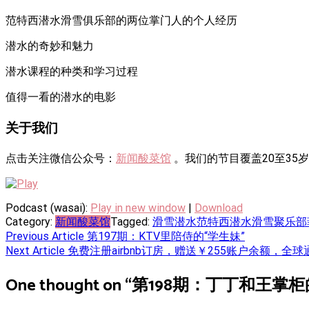
范特西潜水滑雪俱乐部的两位掌门人的个人经历
潜水的奇妙和魅力
潜水课程的种类和学习过程
值得一看的潜水的电影
关于我们
点击关注微信公众号：
新闻酸菜馆
。我们的节目覆盖20至35
Podcast (wasai):
Play in new window
|
Download
Category:
新闻酸菜馆
Tagged:
滑雪
潜水
范特西潜水滑雪聚乐部
Post
Previous Article
第197期：KTV里陪侍的“学生妹”
Next Article
免费注册airbnb订房，赠送￥255账户余额，全球
navigation
One thought on “
第198期：丁丁和王掌