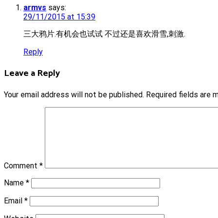
armvs
says:
29/11/2015 at 15:39
三大鸦片.有机会也试试 不过还是喜欢滑雪,刺激.
Reply
Leave a Reply
Your email address will not be published.
Required fields are
Comment
*
Name
*
Email
*