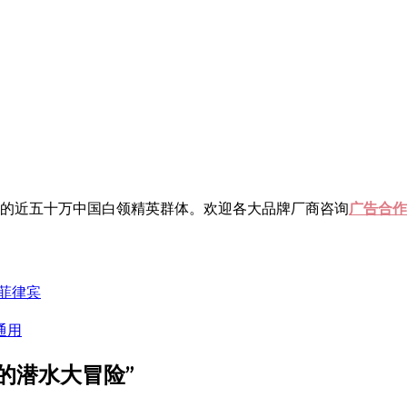
岁的近五十万中国白领精英群体。欢迎各大品牌厂商咨询
广告合作
菲律宾
通用
柜的潜水大冒险
”