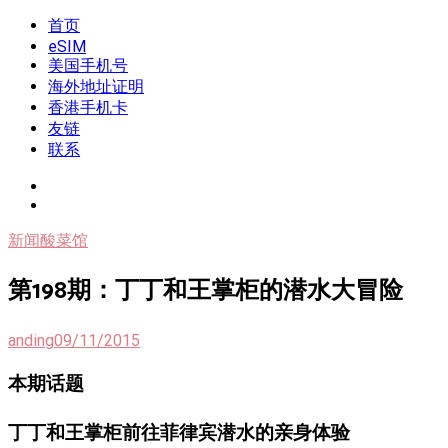
Skip
首页
我是王掌柜
新闻酸菜馆|极客电台|自媒体联盟
to
eSIM
content
美国手机号
海外地址证明
香港手机卡
友链
联系
新闻酸菜馆
第198期：丁丁和王掌柜的潜水大冒险
anding
09/11/2015
本期话题
丁丁和王掌柜前往菲律宾潜水的亲身体验