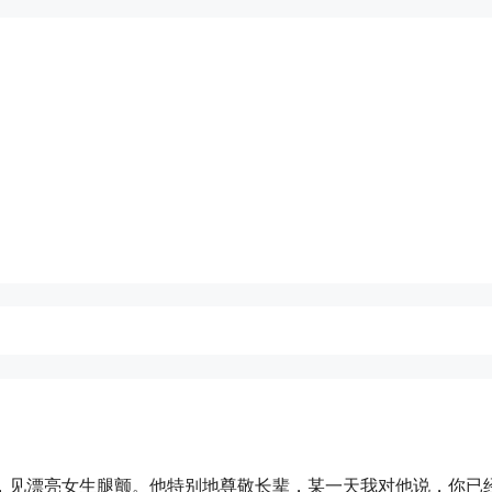
，见漂亮女生腿颤。他特别地尊敬长辈，某一天我对他说，你已