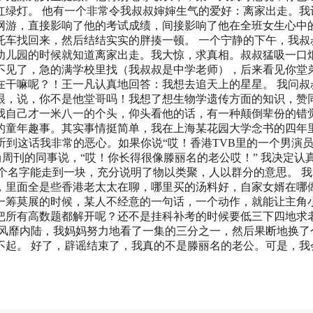
红绿灯。 他有一个非常令我叔叔婶婶生气的爱好：离家出走。我
网游，直接影响了他的考试成绩，间接影响了他在全班女生心中
托车找回来，然后结结实实的胖揍一顿。 一个宁静的下午，我叔
幼儿园的时候就知道离家出走。我大惊，求真相。叔叔猛吸一口
不见了，急的满学校里找（我叔叔是中学老师），后来看见你堂
在干嘛呢？！王一凡认真地回答：我想去追天上的星星。 我问叔
眼，说，你不是他堂哥吗！我想了想生物学遗传方面的知识，赞
我自己才一米八一的个头，仰头看他的话，有一种颠倒辈份的错
的童年趣事。其实事情挺简单，我在上海某花园大学念书的四年
听到这话我非常的恶心。如果你说“哎！香港TVB里的一个男演
周刊的同事说，“哎！你长得很像滕丽名的老公哎！” 我决定认
的两个名字能走到一块，充分说明了物以类聚，人以群分的意思。 
，里面全是些香港老太太在聊，哪里买的汤料好，自家女婿在哪
一筹莫展的时候，某人不经意的一句话，一个动作，就能让主角
把所有高数题都解开呢？还不是挂科补考的时候要低三下四地求
今风靡内陆，我妈妈努力地看了一集的三分之一，然后果断地换了
不起。 好了，辟谣结束了，我真的不是滕丽名的老公。可是，我