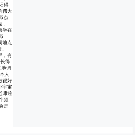
记得
的伟大
叔点
烟，
弟坐在
叔，
同地点
觉。
里，有
员长得
真地调
我本人
做很好
小宇宙
老师通
个频
会是