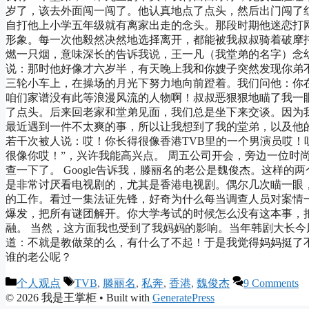
岁了，该去外面闯一闯了。他认真地点了点头，然后出门闯了
自打他上小学五年级就有离家出走的念头。那段时期他迷恋打
形象。每一次他毅然决然地选择离开，都能被我叔叔骑着破摩
燃一只烟，意味深长的告诉我说，王一凡（我堂弟的名字）念
说：那时他好像才六岁半，有天晚上我和你嫂子突然发现你弟
三轮小车上，在操场的月光下努力地向前蹬着。我们问他：你
咱们家谱没有此等浪漫风流的人物啊！叔叔恶狠狠地瞄了我一
了点头。后来回老家和堂弟见面，我们总是坐下来交谈。因为
最近遇到一件不太爽的事，所以让我想到了我的堂弟，以及他
若干次被人说：哎！你长得很像香港TVB里的一个男演员哎！
很像你哎！”，兴许我能高兴点。 周五公司开会，旁边一位时尚
查一下了。 Google告诉我，滕丽名的老公是魏俊杰。这样
是非常讨厌看电视剧的，尤其是香港电视剧。偶尔几次瞄一眼
的工作。看过一集法证先锋，好奇为什么每当调查人员对案情
爆发，把所有谜团解开。你大学考试的时候怎么没有这本事，
融。 当然，这方面我也受到了我妈妈的影响。当年韩剧大长
道：不就是教做菜的么，有什么了不起！于是我觉得妈妈挺了
谁的老公呢？
Categories
Tags
个人观点
TVB
,
滕丽名
,
私奔
,
香港
,
魏俊杰
9 Comments
© 2026 我是王掌柜
• Built with
GeneratePress