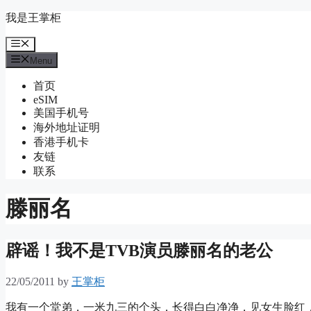
Skip
我是王掌柜
to
content
Menu
Menu
首页
eSIM
美国手机号
海外地址证明
香港手机卡
友链
联系
滕丽名
辟谣！我不是TVB演员滕丽名的老公
22/05/2011
by
王掌柜
我有一个堂弟，一米九三的个头，长得白白净净，见女生脸红