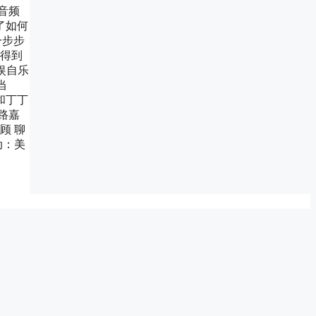
音频
了如何
一步步
台得到
娱自乐
当
和丁丁
路嘉
顾 聊
动：美