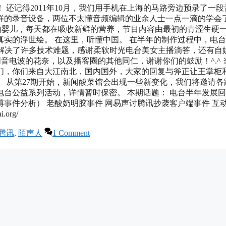
还记得2011年10月，我们用手机在上海的马路旁边预录了一段
样的录音设备，两位不太懂音频编辑的业余人士一点一滴的学会
像一个羞涩的婴儿，每天都在吸收新鲜的营养，节目内容由最初的青涩生硬
实的浮世绘。 在这里，听懂中国。 在半年的制作过程中，电
电台解决了许多技术难题，感谢柔软时光电台美女主播滴答，还有自
音电波的花奈，以及播客圈的其他同仁，谢谢你们的鼓励！^.^ 
们，你们来自大江南北，国内国外，大家的回复与斧正让王掌柜
 从第27期开始，新闻酸菜馆会出现一些新变化，我们将邀请各
台公益系列活动，详情暂时保密。 本期话题： 电台半年发展回
事件分析） 老酸奶明胶事件 网易声讨腾讯抄袭客户端事件 互
org/
腾讯
,
陌声人
1 Comment