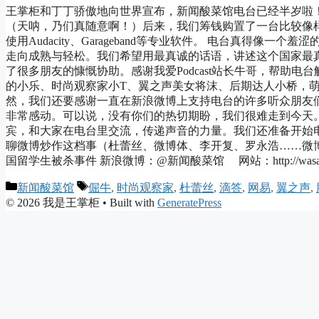
王掌柜和丁丁骄傲地向世界宣布，新闻酸菜馆电台已经半岁啦！ 
（天呐，乃们真随意啊！）后来，我们筹钱购置了一台比较像
使用Audacity、Garageband等专业软件。 电台真得
走向成熟与轻松。我们希望用最真诚的话语，讲述这个国家最真
了很多朋友的慷慨协助。感谢我爱Podcast站长牛哥，帮助
的小乐、时尚观察家小T、翼之声美女将沫、后期达人小桥，萌
然，我们还要感谢一直在新浪微博上支持电台的许多听众朋友
非常感动。可以说，没有你们的热切期盼，我们很难走到今天。
宾，和大家在电台里交流，传递声音的力量。我们还准备开始电
聊微博炒作这档事（杜蕾丝、微博体、李开复、罗永浩……微博
国留学生被杀事件 新浪微博：@新闻酸菜馆 网站：http://wasai.
Categories
Tags
新闻酸菜馆
倔牛
,
时尚观察家
,
杜蕾丝
,
滴答
,
网易
,
翼之声
,
© 2026 我是王掌柜
• Built with
GeneratePress