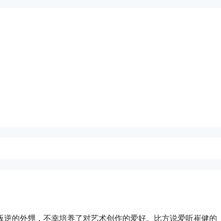
叛逆的外甥，不幸培养了对艺术创作的爱好。比方说爱听崔健的