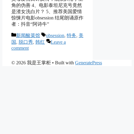
角的伪善 4、电影泰坦尼克号竟然
是渣女洗白片？ 5、推荐美国爱情
惊悚片电影obsession 结尾朗诵原作
者：抖音“阿诗牛”
Categories
Tags
新闻酸菜馆
obsession
,
特务
,
美
国
,
脱口秀
,
韩红
Leave a
comment
© 2026 我是王掌柜
• Built with
GeneratePress