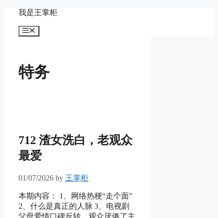
Skip
我是王掌柜
to
content
Menu
特务
712 渣女洗白，老观众
最爱
01/07/2026
by
王掌柜
本期内容： 1、网络热梗“走个面”
2、什么是真正的人脉 3、电视剧
父母爱情口碑反转，观众厌倦了主