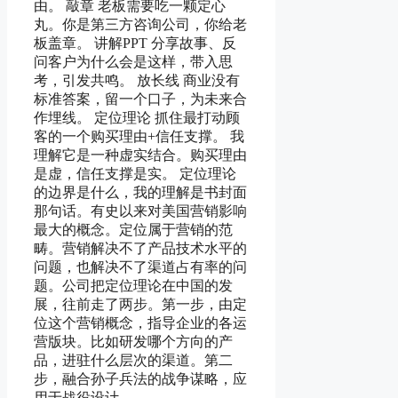
由。 敲章 老板需要吃一颗定心
丸。你是第三方咨询公司，你给老
板盖章。 讲解PPT 分享故事、反
问客户为什么会是这样，带入思
考，引发共鸣。 放长线 商业没有
标准答案，留一个口子，为未来合
作埋线。 定位理论 抓住最打动顾
客的一个购买理由+信任支撑。 我
理解它是一种虚实结合。购买理由
是虚，信任支撑是实。 定位理论
的边界是什么，我的理解是书封面
那句话。有史以来对美国营销影响
最大的概念。定位属于营销的范
畴。营销解决不了产品技术水平的
问题，也解决不了渠道占有率的问
题。公司把定位理论在中国的发
展，往前走了两步。第一步，由定
位这个营销概念，指导企业的各运
营版块。比如研发哪个方向的产
品，进驻什么层次的渠道。第二
步，融合孙子兵法的战争谋略，应
用于战役设计。