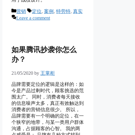
Categories
Tags
营销
定位
,
案例
,
特劳特
,
真实
Leave a comment
如果腾讯抄袭你怎么
办？
21/05/2020
by
王掌柜
品牌需要定位的逻辑是这样的：如
今是产品过剩时代，顾客挑选的范
围太广。 同时，消费者每天接收
的信息噪声太多，真正有效触达到
消费者的营销信息很少。 所以，
品牌需要有一个明确的定位，在一
个狭窄的地带，与某一类用户群体
沟通，占据顾客的心智。 我的两
点感受是： 品牌有几种方式找到