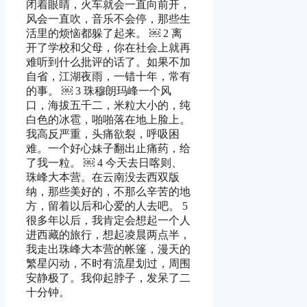
闭着眼睛，火车就会一直向前开，
风会一直吹，音乐不会停，那些生
活里的烦恼都躲了起来。 ￼ 2 离
开了学校和父母，你在社会上就再
难听到什么批评的话了。如果不加
自省，江湖夜雨，一错十年，常有
的事。 ￼ 3 珠穆朗玛峰一个风
口，海拔五千二，米粒大小的，纯
白色的冰雹，啪啪落在地上脸上。
我高反严重，头痛欲裂，呼吸困
难。一个好心妹子翻出止痛药，给
了我一粒。 ￼ 4 今天去日喀则、
珠峰大本营。在云南没去西双版
纳，那些美好的，不那么辛苦的地
方，留着以后和心爱的人去吧。 5
很多年以后，我肯定会想起一个人
进西藏的旅行，想起凌晨两点半，
我走出珠峰大本营的帐篷，漫天的
繁星闪动，不时有流星划过，周围
安静极了。我仰起脖子，发呆了二
十分钟。