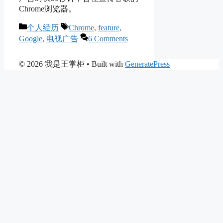
Chrome浏览器。
Categories
Tags
个人经历
Chrome
,
feature
,
Google
,
电视广告
6 Comments
© 2026 我是王掌柜
• Built with
GeneratePress