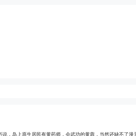
必说，岛上原生居民有黄药师，会武功的黄蓉，当然还缺不了漫