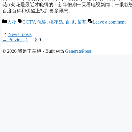
花:) 菊花是最近才晓得的：新年假期一天看电视新闻，一眼
百度百科和优酷上找到更多讯息。
Categories
Tags
人物
CCTV
,
优酷
,
桃花岛
,
百度
,
菊花
Leave a comment
Newer posts
Page
Page
Page
←
Previous
1
…
8
9
© 2026 我是王掌柜
• Built with
GeneratePress