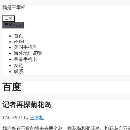
Skip
我是王掌柜
to
content
Menu
Menu
首页
eSIM
美国手机号
海外地址证明
香港手机卡
友链
联系
百度
记者再探菊花岛
17/02/2011
by
王掌柜
我准备在不近的将来去两个岛：桃花岛和菊花岛。桃花岛自不