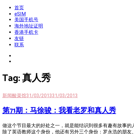
Skip
首页
我是王掌柜
新闻酸菜馆|极客电台|自媒体联盟
to
eSIM
content
美国手机号
海外地址证明
香港手机卡
友链
联系
Tag:
真人秀
新闻酸菜馆
31/03/2013
31/03/2013
第71期：马徐骏：我看老罗和真人秀
做这个节目最大的好处之一，就是能结识到很多有趣有故事的人
除了英语教师这个身份，他还有另外三个身份：罗永浩的朋友