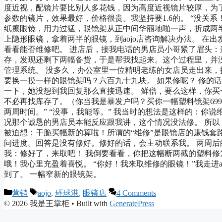
度近视，配镜片要比别人多花钱，因为高度近视镜片较厚，为了
参数的镜片，效果最好，价格很贵。我坚持要1.6的。 “没关
纸擦眼镜，用力过猛，眼镜架从正中间华丽地啪一声，折成两半
上隐形眼镜，拿着两半的眼镜，到aojo店咨询解决办法。 
看看能否维修吧。 进店后，接我电话的男店员小哥紧了眉头：
存，发现还剩下两幅备货，于是帮我找起来。这个过程里，并没说
管理系统。 没多久，办公室里一位精明老练的女店员走出来，
要换一摸一样的眼镜架吗？六百九十九块。 如果修呢？ 修的
一下，她没想到我回复那么直接迅速。 鲜僧，要么这样，你买
不必再找库存了。（你当我是暴发户吗？买你一幅塑料镜架699
两周时间。” “没事，我能等。” 我当时的想法是这样的：你
况那个诚恳的男店员本能反应跟我讲，这个情况没法修。 所
被迫想：干脆买幅新的算啦！所谓的“维修”是眼镜店的赚钱套
问进度。回答是没有修好。修好的话，会主动联系我。 两周后的
我：修好了，来取吧！ 我倒要看看，你把这幅断两截的塑料修
哦！我心里充盈着喜悦。 “你好！我来取维修的眼镜！”我走进
到了。 一幅窄新的眼镜架。
Categories
Tags
营销
aojo
,
环球港
,
眼镜店
4 Comments
© 2026 我是王掌柜
• Built with
GeneratePress