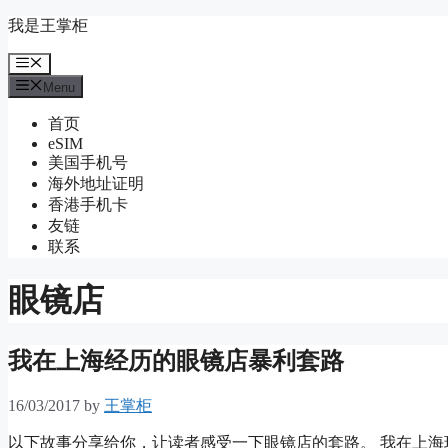
Skip
我是王掌柜
to
content
Menu
Menu
首页
eSIM
美国手机号
海外地址证明
香港手机卡
友链
联系
眼镜店
我在上海经历的眼镜店暴利套路
16/03/2017
by
王掌柜
以下故事分享给你，让读者感受一下眼镜店的套路。 我在上海环