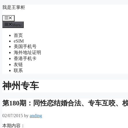
Skip
我是王掌柜
to
content
Menu
Menu
首页
eSIM
美国手机号
海外地址证明
香港手机卡
友链
联系
神州专车
第180期：同性恋结婚合法、专车互咬、
02/07/2015
by
anding
本期内容：