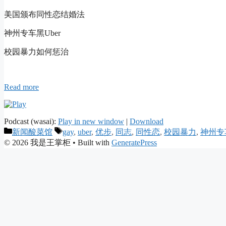
美国颁布同性恋结婚法
神州专车黑Uber
校园暴力如何惩治
Read more
Podcast (wasai):
Play in new window
|
Download
Categories
Tags
新闻酸菜馆
gay
,
uber
,
优步
,
同志
,
同性恋
,
校园暴力
,
神州专
© 2026 我是王掌柜
• Built with
GeneratePress