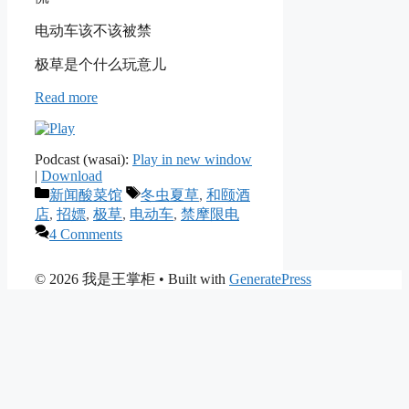
电动车该不该被禁
极草是个什么玩意儿
Read more
Podcast (wasai):
Play in new window
|
Download
Categories
Tags
新闻酸菜馆
冬虫夏草
,
和颐酒
店
,
招嫖
,
极草
,
电动车
,
禁摩限电
4 Comments
© 2026 我是王掌柜
• Built with
GeneratePress