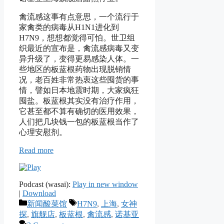
禽流感这事有点意思，一个流行于
家禽类的病毒从H1N1进化到
H7N9，想想都觉得可怕。世卫组
织最近的宣布是，禽流感病毒又变
异升级了，变得更易感染人体。一
些地区的板蓝根药物出现脱销情
况，老百姓非常热衷这些囤货的事
情，譬如日本地震时期，大家疯狂
囤盐。板蓝根其实没有治疗作用，
它甚至都不算有确切的医用效果，
人们把几块钱一包的板蓝根当作了
心理安慰剂。
Read more
Podcast (wasai):
Play in new window
|
Download
Categories
Tags
新闻酸菜馆
H7N9
,
上海
,
女神
探
,
旗舰店
,
板蓝根
,
禽流感
,
诺基亚