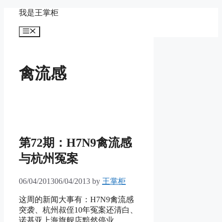
Skip
我是王掌柜
to
content
Menu
禽流感
第72期：H7N9禽流感
与杭州冤案
06/04/2013
06/04/2013
by
王掌柜
这周的新闻大事有：H7N9禽流感
突袭、杭州叔侄10年冤案还清白、
诺基亚上海旗舰店黯然停业。