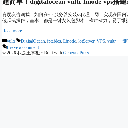
超简单！digitalocean vultr linode v
有朋友咨询我，如何在vps服务器安装ss代理上网，实现在国内访问
傻瓜式操作，基本上都是一键安装包脚本，省时省力，易于维
Read more
Categories
Tags
vultr
DigitalOcean
,
iptables
,
Linode
,
lotServer
,
VPS
,
vultr
,
一键
Leave a comment
© 2026 我是王掌柜
• Built with
GeneratePress