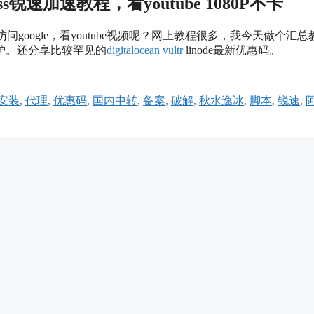
ps搭建ss锐速加速教程，看youtube 1080P不卡
google，看youtube视频呢？网上教程很多，我今天做个汇总
护。还分享比较罕见的
digitalocean
vultr
linode最新优惠码。
安装
,
代理
,
优惠码
,
国内中转
,
备案
,
破解
,
秋水逸冰
,
脚本
,
锐速
,