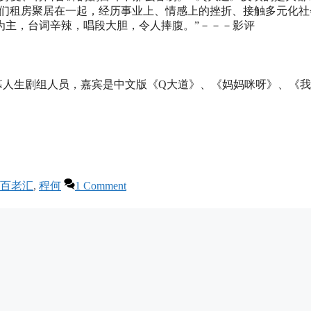
危机）：他们租房聚居在一起，经历事业上、情感上的挫折、接触多元化
为主，台词辛辣，唱段大胆，令人捧腹。”－－－影评
幕人生剧组人员，嘉宾是中文版《Q大道》、《妈妈咪呀》、《
百老汇
,
程何
1 Comment