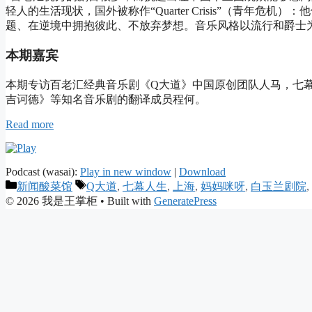
轻人的生活现状，国外被称作“Quarter Crisis”（青年
题、在逆境中拥抱彼此、不放弃梦想。音乐风格以流行和爵士
本期嘉宾
本期专访百老汇经典音乐剧《Q大道》中国原创团队人马，七
吉诃德》等知名音乐剧的翻译成员程何。
Read more
Podcast (wasai):
Play in new window
|
Download
Categories
Tags
新闻酸菜馆
Q大道
,
七幕人生
,
上海
,
妈妈咪呀
,
白玉兰剧院
,
© 2026 我是王掌柜
• Built with
GeneratePress