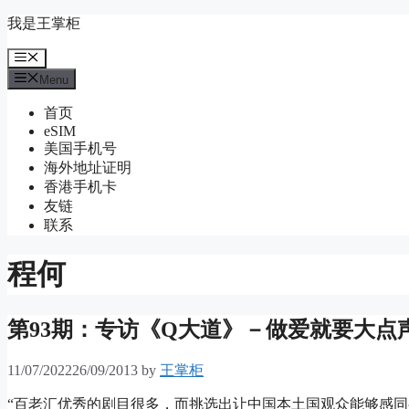
Skip
我是王掌柜
to
content
Menu
Menu
首页
eSIM
美国手机号
海外地址证明
香港手机卡
友链
联系
程何
第93期：专访《Q大道》－做爱就要大点
11/07/2022
26/09/2013
by
王掌柜
“百老汇优秀的剧目很多，而挑选出让中国本土国观众能够感