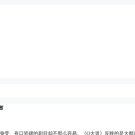
声
同身受、有口皆碑的剧目却不那么容易。《Q大道》反映的是大都