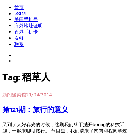
Skip
首页
我是王掌柜
新闻酸菜馆|极客电台|自媒体联盟
to
eSIM
content
美国手机号
海外地址证明
香港手机卡
友链
联系
Tag:
稻草人
新闻酸菜馆
21/04/2014
第121期：旅行的意义
又到了大好春光的时候，这期我们终于抛开boring的科技话
题，一起来聊聊旅行。 节目里，我们请来了肉肉和程同学这