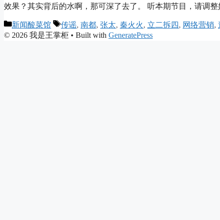
效果？其实背后的水啊，那可深了去了。 听本期节目，请调
Categories
Tags
新闻酸菜馆
传谣
,
南都
,
张太
,
秦火火
,
立二拆四
,
网络营销
,
© 2026 我是王掌柜
• Built with
GeneratePress