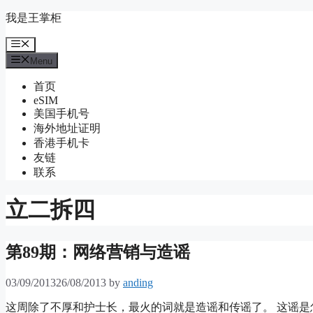
Skip
我是王掌柜
to
content
Menu
Menu
首页
eSIM
美国手机号
海外地址证明
香港手机卡
友链
联系
立二拆四
第89期：网络营销与造谣
03/09/2013
26/08/2013
by
anding
这周除了不厚和护士长，最火的词就是造谣和传谣了。 这谣是