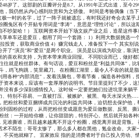
岁了。这部剧的豆瓣评分是8.7。从1991年正式出道，至今29
他，我仍然从内心感到欣赏和为之骄傲。 时间是考验偶像（当
红极一时的名字，过了一阵子就被遗忘，有时我还好奇会去某乎
粉圈兔区有个开贴专用词是“李涛”，意思是“理性讨论”，所以这
咱不吵架哈！） 互联网资本开始下场文娱产业之后，造星这件事
享单车还是爱豆，都用了同一个套路： 1）利用大数据挑选一
度拉投资，获取商业价值 4）赚完钱走人，准备投下一个 其实别
开了“演员”和“爱豆”是两个职业。 演员是以演戏为职业，靠演
丝的喜欢和支持，为资本带来商业回报。 不同职业而已，做好都
往往就是粉丝群体。有句话说，爱豆和粉丝是“利益共同体”，比
斗，鸡飞狗跳，笑里藏刀。 在粉圈江湖里，最令人不齿的就是
用各种“内部消息”，发着洗脑包，带着节奏，编造各种假料，
对于资本来说，应该有一套厚厚的说明书。节目里提到了不少，这
，并没有多少深刻感情投入。这时候一定要把她们拉进坑里来躺平
力、特别不容易、一直被打压、被嫉妒、被黑、每天水深火热…
欲，把粉丝和爱豆捆绑成共沉沦的利益共同体，迫切想去保护他，
虐粉到固粉的过程，从而把粉丝变成愿意为爱豆做数据、反黑、撕
A粉丝：一开始给你糖，让你甜甜的，特别开心。然后就开始各种
，见谁撕谁，而且越来越离不开这个粉圈，感觉离开就是背叛。 
话术不陌生：哥哥太惨了，那么多人都在黑他，氪金改命。大家
。不买他就糊了。 宜家效应 指的是消费者对于自己投入劳动、