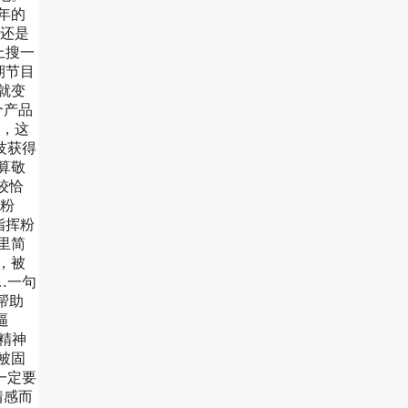
年的
下还是
上搜一
期节目
就变
个产品
说，这
技获得
算敬
较恰
脂粉
指挥粉
里简
，被
…一句
帮助
逼
精神
被固
一定要
情感而