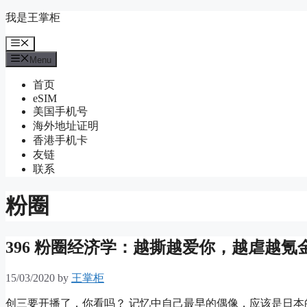
Skip
我是王掌柜
to
content
Menu
Menu
首页
eSIM
美国手机号
海外地址证明
香港手机卡
友链
联系
粉圈
396 粉圈经济学：越撕越爱你，越虐越氪
15/03/2020
by
王掌柜
创三要开播了，你看吗？ 记忆中自己最早的偶像，应该是日