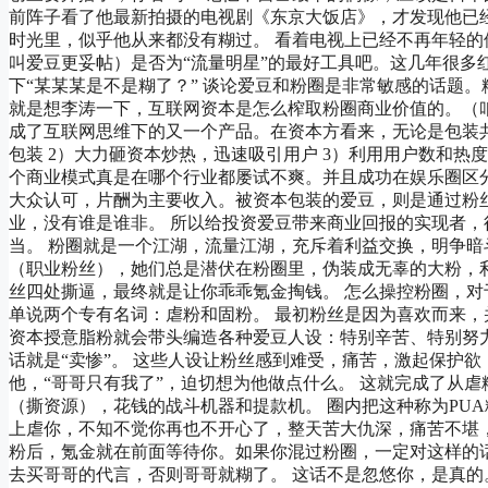
前阵子看了他最新拍摄的电视剧《东京大饭店》，才发现他已经48
时光里，似乎他从来都没有糊过。 看着电视上已经不再年轻的
叫爱豆更妥帖）是否为“流量明星”的最好工具吧。这几年很多
下“某某某是不是糊了？” 谈论爱豆和粉圈是非常敏感的话题。
就是想李涛一下，互联网资本是怎么榨取粉圈商业价值的。（
成了互联网思维下的又一个产品。在资本方看来，无论是包装共
包装 2）大力砸资本炒热，迅速吸引用户 3）利用用户数和热
个商业模式真是在哪个行业都屡试不爽。并且成功在娱乐圈区分
大众认可，片酬为主要收入。被资本包装的爱豆，则是通过粉
业，没有谁是谁非。 所以给投资爱豆带来商业回报的实现者，
当。 粉圈就是一个江湖，流量江湖，充斥着利益交换，明争暗
（职业粉丝），她们总是潜伏在粉圈里，伪装成无辜的大粉，利
丝四处撕逼，最终就是让你乖乖氪金掏钱。 怎么操控粉圈，
单说两个专有名词：虐粉和固粉。 最初粉丝是因为喜欢而来
资本授意脂粉就会带头编造各种爱豆人设：特别辛苦、特别努
话就是“卖惨”。 这些人设让粉丝感到难受，痛苦，激起保护
他，“哥哥只有我了”，迫切想为他做点什么。 这就完成了从
（撕资源），花钱的战斗机器和提款机。 圈内把这种称为PU
上虐你，不知不觉你再也不开心了，整天苦大仇深，痛苦不堪
粉后，氪金就在前面等待你。如果你混过粉圈，一定对这样的
去买哥哥的代言，否则哥哥就糊了。 这话不是忽悠你，是真的