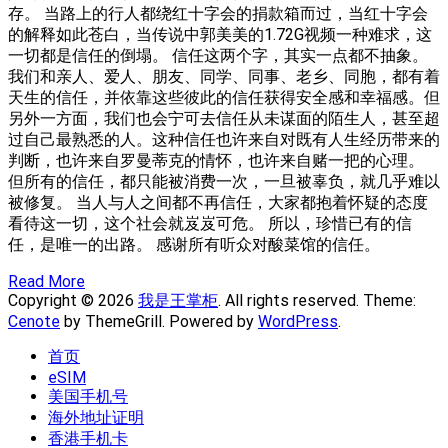
存。 当路上的行人都绕红十字会的捐款箱而过，当红十字会
的解释如此苍白，当传说中郭美美的1.72G视频一种难求，这
一切都是信任的倒塌。 信任这两个字，其实一点都不抽象。
我们和亲人、爱人、朋友、同学、同事、老乡、同胞，都有着
天生的信任，并依靠这些彼此的信任获得安全感和幸福感。但
另外一方面，我们也会宁可去信任从未谋面的陌生人，甚至超
过自己最熟悉的人。这种信任也许来自对既有人生经历带来的
判断，也许来自罗曼蒂克的情怀，也许来自赌一把的心理。
但所有的信任，都只能被消费一次，一旦被辜负，就几乎难以
被修复。 当人与人之间都不再信任，大家都抱着怀疑的态度
看待这一切，这个社会就岌岌可危。 所以，珍惜已有的信
任，是唯一的出路。 感谢所有听众对酸菜馆的信任。
Read More
Copyright © 2026
我是王掌柜
. All rights reserved. Theme:
Cenote
by ThemeGrill. Powered by
WordPress
.
首页
eSIM
美国手机号
海外地址证明
香港手机卡