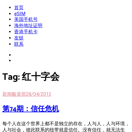
Skip
首页
我是王掌柜
新闻酸菜馆|极客电台|自媒体联盟
to
eSIM
content
美国手机号
海外地址证明
香港手机卡
友链
联系
Tag:
红十字会
新闻酸菜馆
28/04/2013
第74期：信任危机
每个人在这个世界上都不是独立的存在，人与人，人与环境，
人与社会，彼此联系的纽带就是信任。没有信任，就无法生