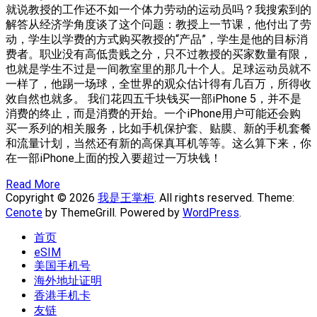
就说教授的工作还不如一个体力劳动的运动员吗？我搜索到的
解答从经济学角度谈了这个问题：教授上一节课，他付出了劳
动，学生以学费的方式购买教授的“产品”，学生是他的目标消
费者。职业没有高低贵贱之分，只不过教授的买家数量有限，
也就是学生不过是一间教室里的那几十个人。足球运动员就不
一样了，他踢一场球，全世界的观众估计得有几百万，所得收
效自然也就多。 我们花四五千块钱买一部iPhone 5，并不是
消费的终止，而是消费的开始。一个iPhone用户可能还会购
买一系列的相关服务，比如手机保护套、贴膜、新的手机套餐
和流量计划，当然还有新的高保真耳机等等。这么算下来，你
在一部iPhone上面的投入要超过一万块钱！
Read More
Copyright © 2026
我是王掌柜
. All rights reserved. Theme:
Cenote
by ThemeGrill. Powered by
WordPress
.
首页
eSIM
美国手机号
海外地址证明
香港手机卡
友链