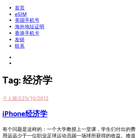
Skip
首页
我是王掌柜
新闻酸菜馆|极客电台|自媒体联盟
to
eSIM
content
美国手机号
海外地址证明
香港手机卡
友链
联系
Tag:
经济学
个人观点
25/10/2012
iPhone经济学
有个问题是这样的：一个大学教授上一堂课，学生们付出的费
用远远少于一位职业足球运动员踢一场球所获得的收益。难道