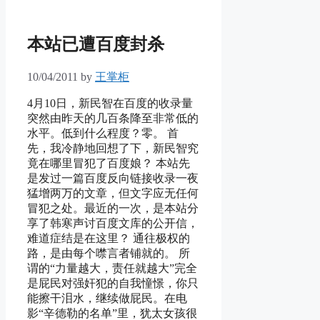
本站已遭百度封杀
10/04/2011
by
王掌柜
4月10日，新民智在百度的收录量
突然由昨天的几百条降至非常低的
水平。低到什么程度？零。 首
先，我冷静地回想了下，新民智究
竟在哪里冒犯了百度娘？ 本站先
是发过一篇百度反向链接收录一夜
猛增两万的文章，但文字应无任何
冒犯之处。最近的一次，是本站分
享了韩寒声讨百度文库的公开信，
难道症结是在这里？ 通往极权的
路，是由每个噤言者铺就的。 所
谓的“力量越大，责任就越大”完全
是屁民对强奸犯的自我憧憬，你只
能擦干泪水，继续做屁民。在电
影“辛德勒的名单”里，犹太女孩很