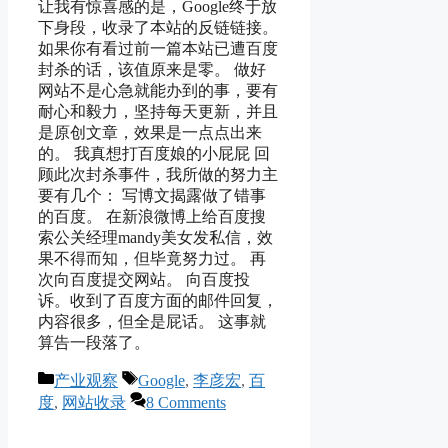
让我有惊喜感的是，Google终于放
下身段，收录了本站的反链链接。
如果你有看过前一篇本站已遭百度
封杀的话，该值原来是零。 做好
网站不是心急就能办到的事，要有
耐心和毅力，坚持每天更新，并且
是原创文章，效果是一点点出来
的。 我真想打百度娘的小屁屁 回
顾此次封杀事件，我所做的努力主
要有几个： 写博文揭露做了错事
的百度。 在新浪微博上给百度搜
索公关经理mandy美女发私信，效
果不得而知，但毕竟努力过。 再
次向百度提交网站。 向百度投
诉。收到了百度方面的邮件回复，
内容很多，但全是屁话。 这事就
算告一段落了。
Categories
Tags
产业观察
Google
,
李彦宏
,
百
度
,
网站收录
8 Comments