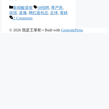
Categories
Tags
新闻酸菜馆
58招聘
,
尊严死
,
琼瑶
,
直播
,
网红面包店
,
足球
,
黄鳝
2 Comments
© 2026 我是王掌柜
• Built with
GeneratePress