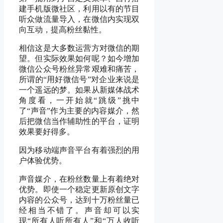
建手机版微社区，利用以有的节目
听众做流量导入，在微信内实现双
向互动，提高粉丝黏性。
相信这是大多数运营方对微信的期
望。但实际效果如何呢？如今增加
微信公众号粉丝异常艰难和痛苦，
所谓的
“
用好微信号
”
对企业来说是
一个遥远的梦。如果从新媒体战术
角度看，一开始就
“
跳级
”
挑中
了
“
声音
”
作为主要的内容媒介，然
后把微信当作辅助性的平台，证明
效果要好得多。
因为移动端声音平台有着强烈的用
户体验优势。
声音媒介，在粉丝数量上有着绝对
优势。即使一个稳定更新原创文字
内容的公众号，达到十万粉丝量已
经相当不错了。声音却可以实
现
“
所有人听所有人
”
和
“
万人收听