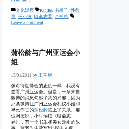
Categories
Tags
文化观察
Kindle
,
书呆子
,
性教
育
,
王小波
,
聊斋志异
,
金瓶梅
Leave a comment
蒲松龄与广州亚运会小
姐
15/01/2011
by
王掌柜
像对待世博会的态度一样，我没有
去看广州亚运会。但是，一条来自
微博的消息勾起了我的兴趣，因为
那条微博让广州亚运会礼仪小姐和
早已作古的
蒲松龄
搭上了关系。那
位网友说，小时候读《聊斋志
异》，有一个书生和美女云雨的故
事，蒲老先生曾写出“探手入裤，