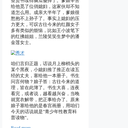
圣贤书读得脑瓜傻掉了。爹娘辛苦
给他觅了位俏媳妇，这家伙却不知
道怎么用。成亲大半年了，爹娘很
愁抱不上孙子了。事实上媳妇的压
力更大，可叹古往今来的红颜女子
多有类似的烦恼，比如王小波笔下
的红拂姐姐，兰陵笑笑生梦中的潘
金莲女士。
咱们言归正题，话说月上柳梢头的
某个黑夜，小媳妇推了推正在读五
经的丈夫，塞给他一本册子。书生
问言何物？娘子答：古往今来的道
理，皆在此簿了。书生大喜，连夜
看完，或者说，越看越兴奋，当晚
就宽衣解带，把正事给办了。原来
娘子塞给他的是春宫画册，用咱们
今天的话说就是”青少年性教育科
普读物”。
Read more