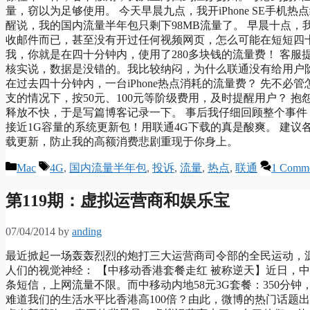
量，窃以为足够使用。 今天早晨九点，我开iPhone SE手机
醒说，我的国内流量半年包只剩下98MB流量了。 早晨十点，
收邮件而已，甚至没有开过任何视频网页，怎么可能在短短四十
我，你就是在四十分钟内，使用了280多块钱的流量费！ 客服提供
核实说，数据是没错的。我比较纳闷，为什么联通没有给用户阶梯
在过去四十分钟内，一台iPhone热点消耗的流量费？ 先不
支的情况下，按50元、100元等阶级费用，及时提醒用户？ 
释放不快，于是写篇博客记录一下。 事后我仔细回顾整个事件
接近1G容量的系统更新包！用联通4G下载的真是酸爽。 建议各位
载更新，防止我的高额消费悲剧重现于你身上。
Categories
Tags
Mac
4G
,
国内流量半年包
,
投诉
,
流量
,
热点
,
联通
1 Comm
第119期：虚拟运营商和娱乐宝
07/04/2014
by
anding
最近掀起一场轰轰烈烈的炮打三大运营商司令部的全民运动，源
人们的视觉神经： 【中移动香港套餐走红 被称逆天】近日，中国移
条短信，上网流量不限。而中移动内地58元3G套餐：350分
难道我们的生活水平比香港高100倍？由此，微博的热门话题出