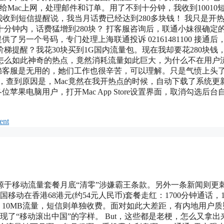
热点给Mac上网，处理邮件和订单。用了不到十分钟，我收到10010
我收到短信提醒说，我当月话费已经达到280多块钱！ 我只是开
分钟内，话费猛增到280块？ 打客服咨询后，联通小妹很确定
了另一个号码，专门处理上海联通投诉 02161481100 接通后
提醒？我花30块买到1G国内流量包。现在我却要花280块钱
必管怎么如此神奇的热点，竟然消耗流量如此巨大，为什么不在用户
抱怨客服是无用的，她们工作也很辛苦，可以理解。只是气愤上头
，查到原因是，Mac竟然在我开热点的时候，自动下载了系统更
苹果电脑用户，打开Mac App Store设置界面，取消勾选后台
ent
于移动流量套餐月底“清零”涉嫌霸王条款。另外一条新闻则更
动在香港68港元(约54元人民币)套餐走红：1700分钟通话，10
钟，10MB流量，短信则单独收费。面对如此大差距，有内地用户质
现了“移动滚出中国”的字样。 But，这些都是老梗，怎么又拿出