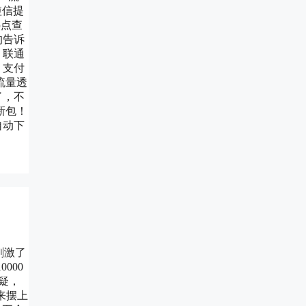
短信提
热点查
的告诉
，联通
，支付
流量透
了，不
新包！
自动下
刺激了
000
疑，
来摆上