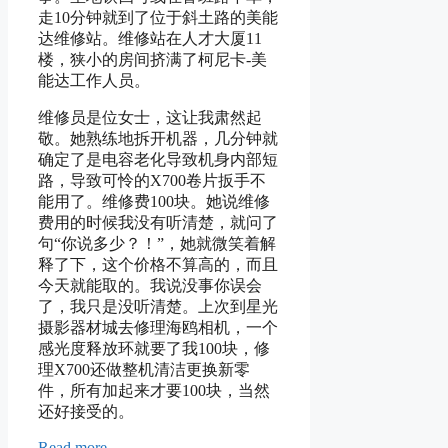
走10分钟就到了位于斜土路的美能
达维修站。维修站在人才大厦11
楼，狭小的房间挤满了柯尼卡-美
能达工作人员。
维修员是位女士，这让我肃然起
敬。她熟练地拆开机器，几分钟就
确定了是电容老化导致机身内部短
路，导致可怜的X700卷片扳手不
能用了。维修费100块。她说维修
费用的时候我没有听清楚，就问了
句“你说多少？！”，她就微笑着解
释了下，这个价格不算高的，而且
今天就能取的。我说没事你误会
了，我只是没听清楚。上次到星光
摄影器材城去修理海鸥相机，一个
感光度释放环就要了我100块，修
理X700还做整机清洁更换新零
件，所有加起来才要100块，当然
还好接受的。
Read more