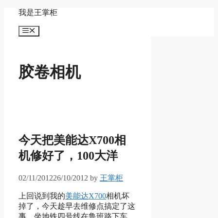
Skip
我是王掌柜
to
content
Menu
胶卷相机
今天把美能达X700相
机修好了，100大洋
02/11/2012
26/10/2012
by
王掌柜
上回说到我的
美能达X700
相机坏
掉了，今天趁早去维修点搞定了这
事。坐地铁四号线在鲁班路下车，