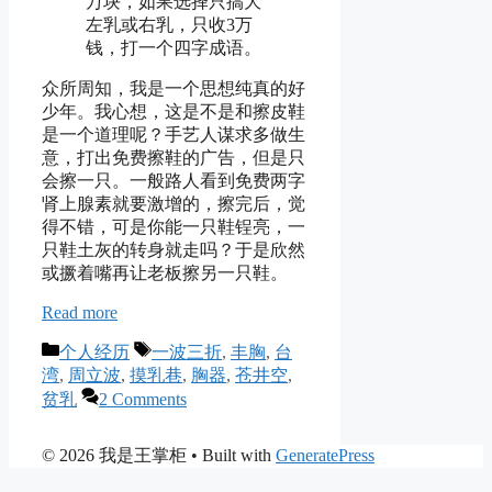
万块，如果选择只搞大
左乳或右乳，只收3万
钱，打一个四字成语。
众所周知，我是一个思想纯真的好
少年。我心想，这是不是和擦皮鞋
是一个道理呢？手艺人谋求多做生
意，打出免费擦鞋的广告，但是只
会擦一只。一般路人看到免费两字
肾上腺素就要激增的，擦完后，觉
得不错，可是你能一只鞋锃亮，一
只鞋土灰的转身就走吗？于是欣然
或撅着嘴再让老板擦另一只鞋。
Read more
Categories
Tags
个人经历
一波三折
,
丰胸
,
台
湾
,
周立波
,
摸乳巷
,
胸器
,
苍井空
,
贫乳
2 Comments
© 2026 我是王掌柜
• Built with
GeneratePress